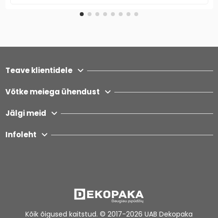
Teave klientidele
Võtke meiega ühendust
Jälgi meid
Infoleht
Kõik õigused kaitstud. © 2017-2026
UAB Dekopaka