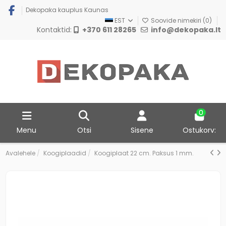
Dekopaka kauplus Kaunas
EST
Soovide nimekiri (
0
)
Kontaktid:
+370 611 28265
info@dekopaka.lt
0
Menu
Otsi
Sisene
Ostukorv:
Avalehele
Koogiplaadid
Koogiplaat 22 cm. Paksus 1 mm.