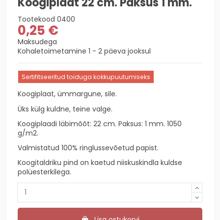
Koogiplaat 22 cm. Paksus 1 mm.
Tootekood
0400
0,25 €
Maksudega
Kohaletoimetamine 1 - 2 päeva jooksul
Sertifitseeritud toiduga kokkupuutumiseks
Koogiplaat, ümmargune, sile.
Üks külg kuldne, teine valge.
Koogiplaadi läbimõõt: 22 cm. Paksus: 1 mm. 1050
g/m2.
Valmistatud 100% ringlussevõetud papist.
Koogitaldriku pind on kaetud niiskuskindla kuldse
polüesterkilega.
Lisa ostukorvi