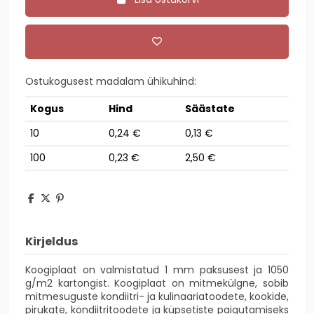
Ostukogusest madalam ühikuhind:
Kogus
Hind
Säästate
10
0,24 €
0,13 €
100
0,23 €
2,50 €
Kirjeldus
Koogiplaat on valmistatud 1 mm paksusest ja 1050
g/m2 kartongist. Koogiplaat on mitmekülgne, sobib
mitmesuguste kondiitri- ja kulinaariatoodete, kookide,
pirukate, kondiitritoodete ja küpsetiste paigutamiseks