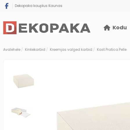
Dekopaka kauplus Kaunas
Kodu
Avalehele
Kinkekarbid
Kreemjas valged karbid
Kast Pratica Pelle