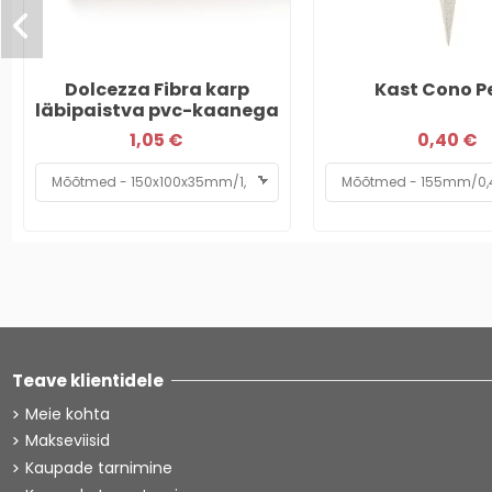
Dolcezza Fibra karp
Kast Cono Pe
läbipaistva pvc-kaanega
1,05 €
0,40 €
Teave klientidele
Meie kohta
Makseviisid
Kaupade tarnimine