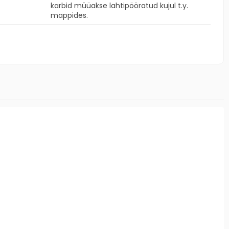
karbid müüakse lahtipööratud kujul t.y.
mappides.