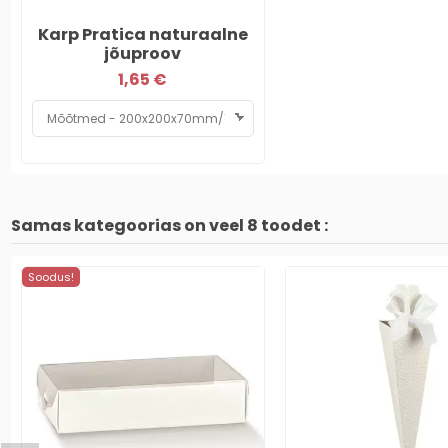
Karp Pratica naturaalne
jõuproov
1,65 €
Samas kategoorias on veel 8 toodet :
Soodus!