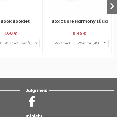
 Book Booklet
Box Cuore Harmony süda
1,60 €
0,45 €
Jälgi meid
Infoleht