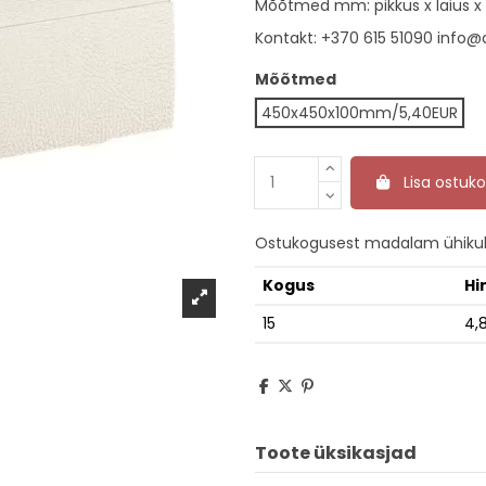
Mõõtmed mm: pikkus x laius x 
Kontakt:
+370 615 51090
info@d
Mõõtmed
450x450x100mm/5,40EUR
Lisa ostuko
Ostukogusest madalam ühikuh
Kogus
Hi
15
4,
Toote üksikasjad