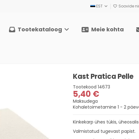
EST
Soovide nim
Tootekataloog
Meie kohta
Kast Pratica Pelle
Tootekood
14673
5,40 €
Maksudega
Kohaletoimetamine 1 - 2 päeva
Kinkekarp ühes tükis, üheosali
Valmistatud tugevast papist.