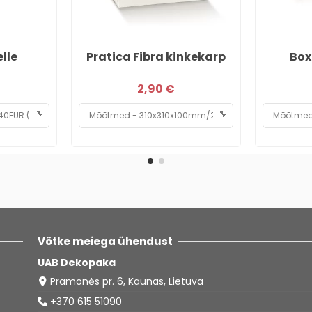
lle
Pratica Fibra kinkekarp
Box
2,90 €
Võtke meiega ühendust
UAB Dekopaka
Pramonės pr. 6, Kaunas, Lietuva
+370 615 51090