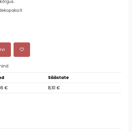
kõrgus.
ekopaka.lt
rvi
ind:
nd
Säästate
86 €
8,10 €