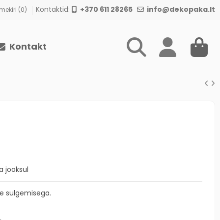
Kontaktid:
+370 611 28265
info@dekopaka.lt
ekiri (
0
)
Kontakt
 jooksul
se sulgemisega.