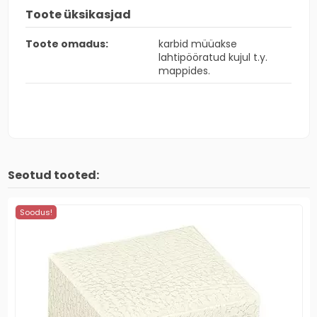
Toote üksikasjad
Toote omadus:
karbid müüakse
lahtipööratud kujul t.y.
mappides.
Seotud tooted:
Soodus!