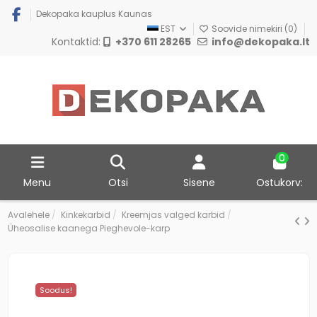
Dekopaka kauplus Kaunas
EST
Soovide nimekiri (
0
)
Kontaktid:
+370 611 28265
info@dekopaka.lt
0
Menu
Otsi
Sisene
Ostukorv:
Avalehele
Kinkekarbid
Kreemjas valged karbid
Üheosalise kaanega Pieghevole-karp
Soodus!