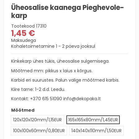
Üheosalise kaanega Pieghevole-
karp
Tootekood
17310
1,45 €
Maksudega
Kohaletoimetamine 1 - 2 päeva jooksul
Kinkekarp ühes tükis, üheosalise sulgemisega.
Mõõtmed mm: pikkus x laius x kõrgus.
Karbid eri suurustes. Palun valige mõõtmed karbis.
Kiire tarne: 1-2 d.d. Leedu.
Kontakt:
+370 615 51090
info@dekopaka.lt
Mõõtmed
120x120x120mm/1,15EUR
165x165x80mm/1,45EUR
100x100x60mm/0,80EUR
140x140x110mm/1,50EUR