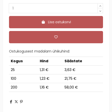
Lisa ostukorvi
Ostukogusest madalam ühikuhind:
Kogus
Hind
Säästate
25
1,31 €
3,63 €
100
1,23 €
21,75 €
200
1,16 €
58,00 €