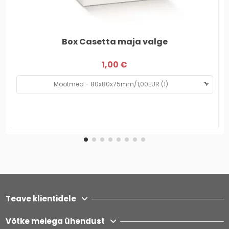
Box Casetta maja valge
1,00 €
Teave klientidele
Võtke meiega ühendust