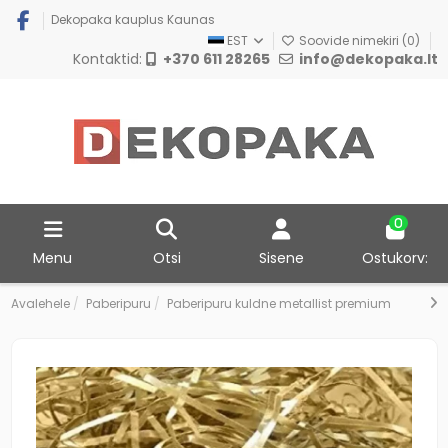
Dekopaka kauplus Kaunas
EST
Soovide nimekiri (
0
)
Kontaktid:
+370 611 28265
info@dekopaka.lt
0
Menu
Otsi
Sisene
Ostukorv:
Avalehele
Paberipuru
Paberipuru kuldne metallist premium