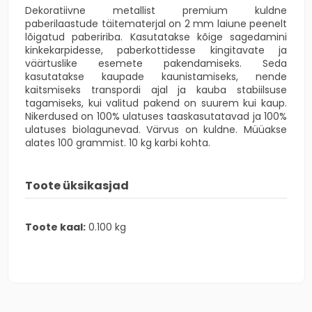
Dekoratiivne metallist premium kuldne
paberilaastude täitematerjal on 2 mm laiune peenelt
lõigatud pabeririba. Kasutatakse kõige sagedamini
kinkekarpidesse, paberkottidesse kingitavate ja
väärtuslike esemete pakendamiseks. Seda
kasutatakse kaupade kaunistamiseks, nende
kaitsmiseks transpordi ajal ja kauba stabiilsuse
tagamiseks, kui valitud pakend on suurem kui kaup.
Nikerdused on 100% ulatuses taaskasutatavad ja 100%
ulatuses biolagunevad. Värvus on kuldne. Müüakse
alates 100 grammist. 10 kg karbi kohta.
Toote üksikasjad
Toote kaal:
0.100 kg