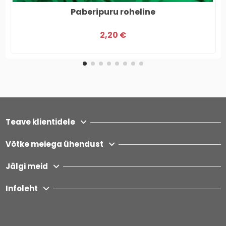
Paberipuru roheline
2,20 €
Teave klientidele
Võtke meiega ühendust
Jälgi meid
Infoleht