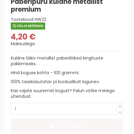
Paberipuru kuldne metallist
premium
Tootekood
HW22
VÄLJA MÜÜDUD
4,20 €
Maksudega
Kuldne läikiv metallist paberilõiked kingituste
pakkimiseks.
Hind koguse kohta - 100 grammi.
100% taaskasutatav ja looduslikult lagunev.
Kas vajate suuremat kogust? Palun võtke meiega
ühendust.
Lisa ostukorvi