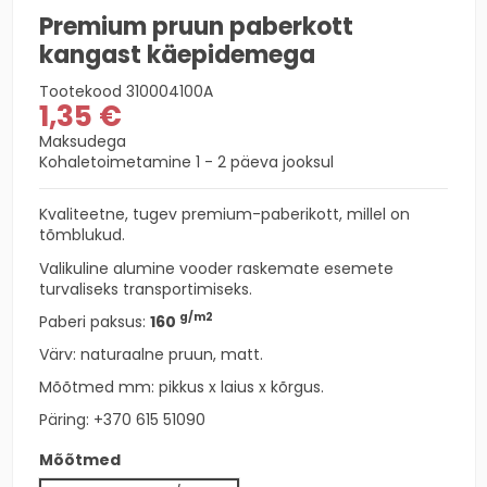
Premium pruun paberkott
kangast käepidemega
Tootekood
310004100A
1,35 €
Maksudega
Kohaletoimetamine 1 - 2 päeva jooksul
Kvaliteetne, tugev premium-paberikott, millel on
tõmblukud.
Valikuline alumine vooder raskemate esemete
turvaliseks transportimiseks.
g/m2
Paberi paksus:
160
Värv: naturaalne pruun, matt.
Mõõtmed mm: pikkus x laius x kõrgus.
Päring:
+370 615 51090
Mõõtmed