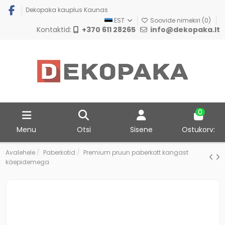
Dekopaka kauplus Kaunas
EST
Soovide nimekiri (
0
)
Kontaktid:
+370 611 28265
info@dekopaka.lt
0
Menu
Otsi
Sisene
Ostukorv:
Avalehele
Paberkotid
Premium pruun paberkott kangast
käepidemega