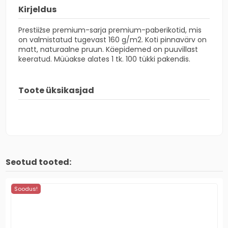
Kirjeldus
Prestiižse premium-sarja premium-paberikotid, mis
on valmistatud tugevast 160
g/m2
. Koti pinnavärv on
matt, naturaalne pruun. Käepidemed on puuvillast
keeratud. Müüakse alates 1 tk. 100 tükki pakendis.
Toote üksikasjad
Seotud tooted:
Soodus!