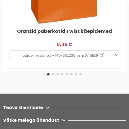
Oranžid paberkotid Twist käepidemed
0,45 €
Teave klientidele
Võtke meiega ühendust