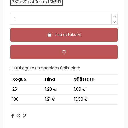
280x120x240mm/1,35EUR
Lisa ostukorvi
Ostukogusest madalam ühikuhind:
Kogus
Hind
Säästate
25
1,28 €
1,69 €
100
1,21 €
13,50 €