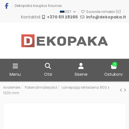
Dekopaka kauplus Kaunas
EST
Soovide nimekiri (
0
)
Kontaktid:
+370 611 28265
info@dekopaka.lt
0
Menu
Otsi
Sisene
Ostukorv:
Avalehele
Pakendimaterjalid
Lainepapp lehtedena 800 x
1200 mm