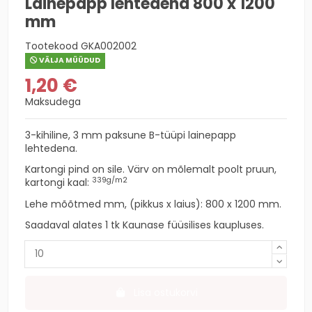
Lainepapp lehtedena 800 x 1200
mm
Tootekood
GKA002002
VÄLJA MÜÜDUD
1,20 €
Maksudega
3-kihiline, 3 mm paksune B-tüüpi lainepapp
lehtedena.
Kartongi pind on sile. Värv on mõlemalt poolt pruun,
339g/m2
kartongi kaal:
Lehe mõõtmed mm, (pikkus x laius): 800 x 1200 mm.
Saadaval alates 1 tk Kaunase füüsilises kaupluses.
Lisa ostukorvi