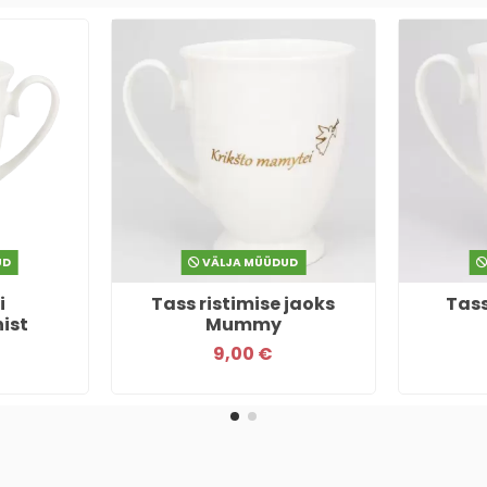
UD
VÄLJA MÜÜDUD
i
Tass ristimise jaoks
Tass
ist
Mummy
9,00 €