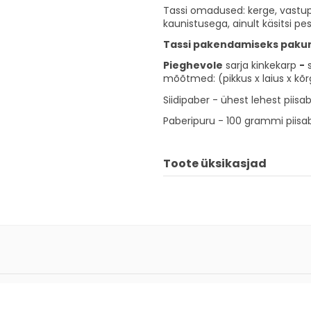
Tassi omadused: kerge, vastup
kaunistusega, ainult käsitsi pe
Tassi pakendamiseks paku
Pieghevole
sarja kinkekarp
-
s
mõõtmed: (pikkus x laius x kõ
Siidipaber - ühest lehest piisa
Paberipuru - 100 grammi piisab 
Toote üksikasjad