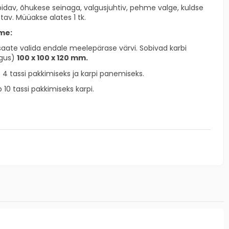
idav, õhukese seinaga, valgusjuhtiv, pehme valge, kuldse
stav. Müüakse alates 1 tk.
me:
aate valida endale meelepärase värvi. Sobivad karbi
rgus)
100 x 100 x 120 mm.
b 4 tassi pakkimiseks ja karpi panemiseks.
10 tassi pakkimiseks karpi.