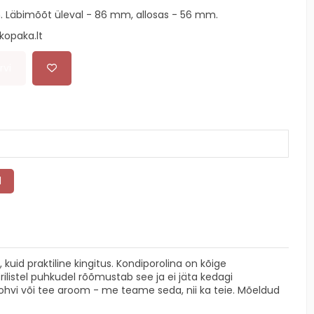
. Läbimõõt üleval - 86 mm, allosas - 56 mm.
opaka.lt
rvi
 kuid praktiline kingitus. Kondiporolina on kõige
ilistel puhkudel rõõmustab see ja ei jäta kedagi
ohvi või tee aroom - me teame seda, nii ka teie. Mõeldud