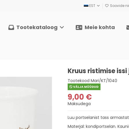
EST
Soovide nim
Tootekataloog
Meie kohta
Kruus ristimise issi
Tootekood
Mari/KT/1040
VÄLJA MÜÜDUD
9,00 €
Maksudega
Luu portselanist tass armasta
Materjal: kondiportselan. Kaun