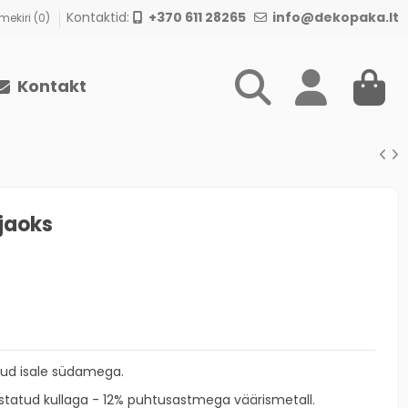
Kontaktid:
+370 611 28265
info@dekopaka.lt
ekiri (
0
)
Kontakt
 jaoks
tud isale südamega.
istatud kullaga - 12% puhtusastmega väärismetall.