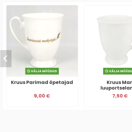
VÄLJA MÜÜDUD
VÄLJA MÜÜD
Kruus Parimad õpetajad
Kruus Mar
luuportselan
9,00 €
7,50 €