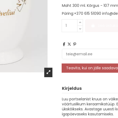
Maht 300 ml. Kõrgus - 107 mm
Päring
:+370 615 51090
info@dek
Lisa ostuko
Kirjeldus
Luu portselanist kruus on väike,
väärtuslikum keraamikatüüp. Er
ükskõikseks. Avastage uuesti k
igapäevaseks kasutamiseks.