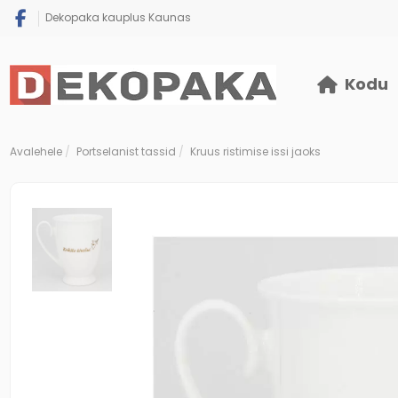
Dekopaka kauplus Kaunas
Kodu
Avalehele
Portselanist tassid
Kruus ristimise issi jaoks