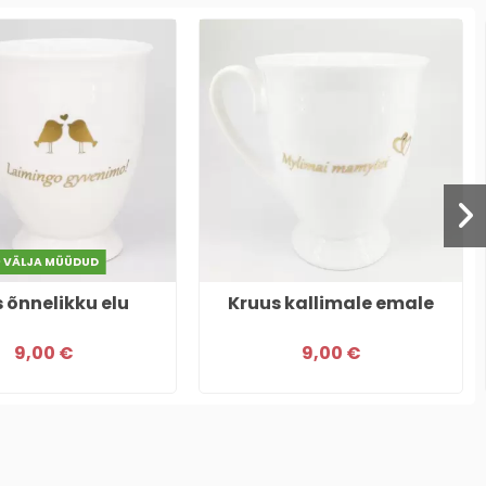
VÄLJA MÜÜDUD
 õnnelikku elu
Kruus kallimale emale
9,00 €
9,00 €