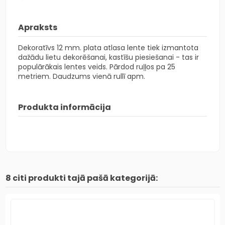
Apraksts
Dekoratīvs 12 mm. plata atlasa lente tiek izmantota
dažādu lietu dekorēšanai, kastīšu piesiešanai - tas ir
populārākais lentes veids. Pārdod ruļļos pa 25
metriem. Daudzums vienā rullī apm.
Produkta informācija
8 citi produkti tajā pašā kategorijā: