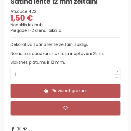
Satīna lente 12 mm zeltaini
Atsauce
4221
1,50 €
Nodoklis iekļauts
Piegāde 1-2 dienu laikā. d.
Dekoratīva satīna lente zeltaini spīdīgi.
Norādītais daudzums uz ruļļa ir aptuveni 25 m.
Sloksnes platums ir 12 mm.
Pievienot grozam