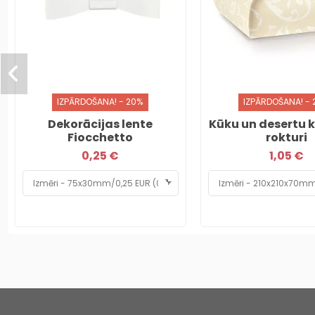
IZPĀRDOŠANA! - 20%
IZPĀRDOŠANA! -
Dekorācijas lente
Kūku un desertu k
Fiocchetto
rokturi
0,25 €
1,05 €