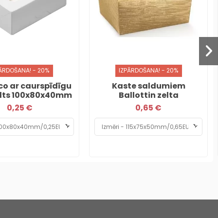
ĀRDOŠANA! - 20%
IZPĀRDOŠANA! - 20%
co ar caurspīdīgu
Kaste saldumiem
alts 100x80x40mm
Ballottin zelta
0,25 €
0,65 €