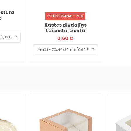
nstūra
IZPĀRDOŠANA! - 20%
e
Kastes divdaļīgs
taisnstūra seta
0,60 €