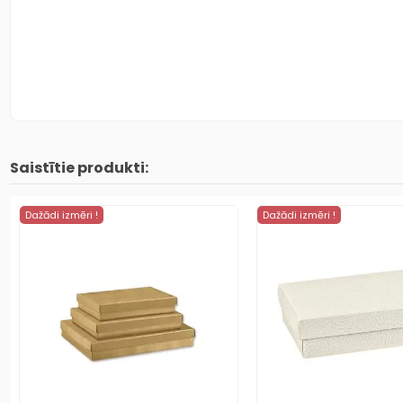
Saistītie produkti:
Dažādi izmēri !
Dažādi izmēri !