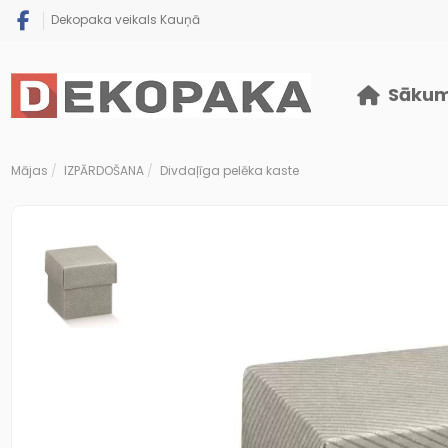
Dekopaka veikals Kauņā
Sāku
Mājas
IZPĀRDOŠANA
Divdaļīga pelēka kaste