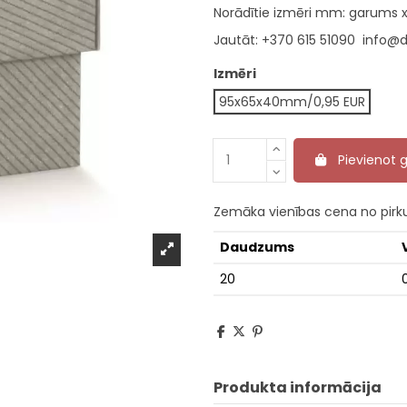
Norādītie izmēri mm: garums 
Jautāt:
+370 615 51090
info@d
Izmēri
95x65x40mm/0,95 EUR
Pievienot
Zemāka vienības cena no pir
Daudzums
20
Produkta informācija