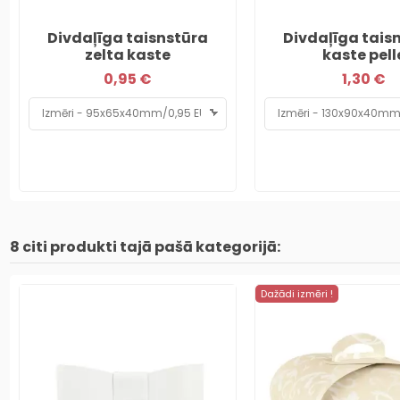
Divdaļīga taisnstūra
Divdaļīga tais
zelta kaste
kaste pell
0,95 €
1,30 €
8 citi produkti tajā pašā kategorijā:
Dažādi izmēri !