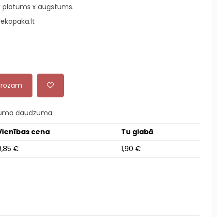
x platums x augstums.
ekopaka.lt
 grozam
kuma daudzuma:
Vienības cena
Tu glabā
0,85 €
1,90 €