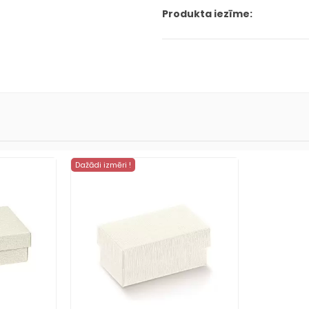
Produkta iezīme:
Dažādi izmēri !