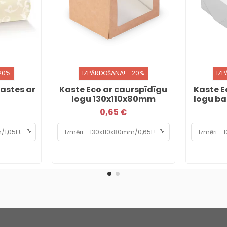
 20%
IZPĀRDOŠANA! - 20%
IZP
astes ar
Kaste Eco ar caurspīdīgu
Kaste E
logu 130x110x80mm
logu b
0,65 €