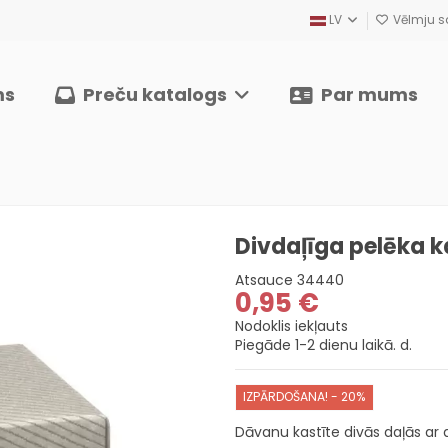
LV
Vēlmju sa
ms
Preču katalogs
Par mums
Divdaļīga pelēka k
Atsauce
34440
0,95 €
Nodoklis iekļauts
Piegāde 1-2 dienu laikā. d.
IZPĀRDOŠANA! - 20%
Dāvanu kastīte divās daļās ar 