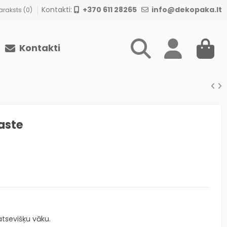
Kontakti:
+370 611 28265
info@dekopaka.lt
raksts (
0
)
Kontakti
aste
atsevišķu vāku.