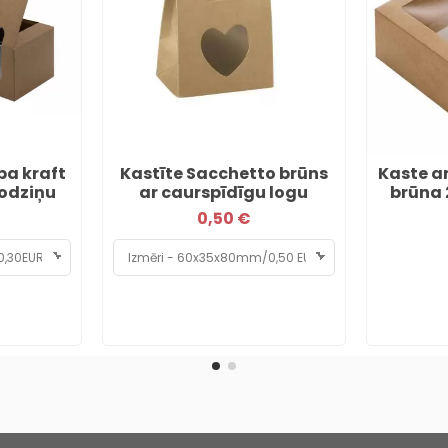
ba kraft
Kastīte Sacchetto brūns
Kaste a
lodziņu
ar caurspīdīgu logu
brūna 
0,50 €