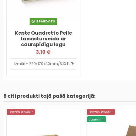
IZPĀRDOTS
Kaste Quadretto Pelle
taisnstūrveida ar
caurspīdīgu logu
3,10 €
8 citi produkti tajā pašā kategorijā:
Dažādi izmēri !
Dažādi izmēri !
Jaunumi!