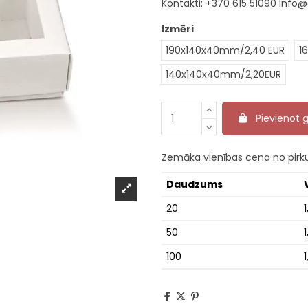
Kontakti:
+370 615 51090
info@
Izmēri
190x140x40mm/2,40 EUR
1
140x140x40mm/2,20EUR
Pievienot
Zemāka vienības cena no pir
Daudzums
20
1
50
1
100
1