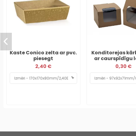
Kaste Conico zelta ar pvc.
Konditorejas kār
piesegt
ar caurspīdīgu 
2,40 €
0,30 €