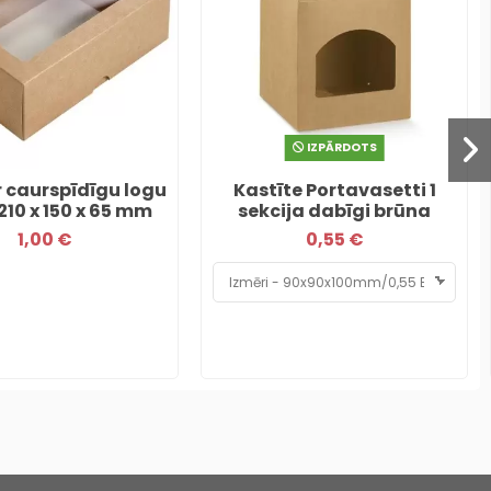
IZPĀRDOTS
r caurspīdīgu logu
Kastīte Portavasetti 1
210 x 150 x 65 mm
sekcija dabīgi brūna
1,00 €
0,55 €