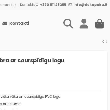
Kontakti:
+370 611 28265
info@dekopaka.lt
raksts (
0
)
Kontakti
bra ar caurspīdīgu logu
višķu vāku un caurspīdīgu PVC logu.
 x augstums.