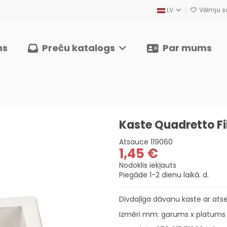
LV
Vēlmju sa
ms
Preču katalogs
Par mums
Kaste Quadretto Fi
Atsauce
119060
1,45 €
Nodoklis iekļauts
Piegāde 1-2 dienu laikā. d.
Divdaļīga dāvanu kaste ar atse
Izmēri mm: garums x platums