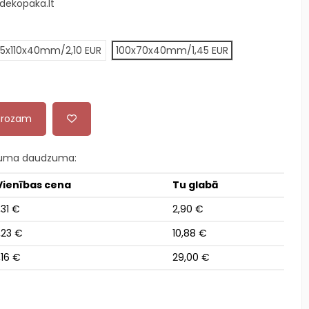
dekopaka.lt
65x110x40mm/2,10 EUR
100x70x40mm/1,45 EUR
 grozam
kuma daudzuma:
Vienības cena
Tu glabā
,31 €
2,90 €
,23 €
10,88 €
,16 €
29,00 €