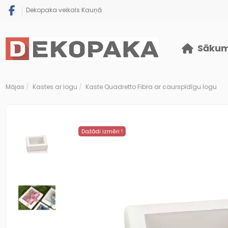
Dekopaka veikals Kauņā
Sāku
Mājas
Kastes ar logu
Kaste Quadretto Fibra ar caurspīdīgu logu
Dažādi izmēri !