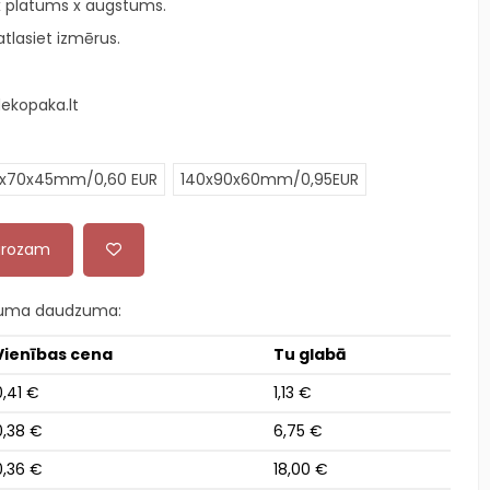
x platums x augstums.
tlasiet izmērus.
ekopaka.lt
3x70x45mm/0,60 EUR
140x90x60mm/0,95EUR
 grozam
kuma daudzuma:
Vienības cena
Tu glabā
0,41 €
1,13 €
0,38 €
6,75 €
0,36 €
18,00 €