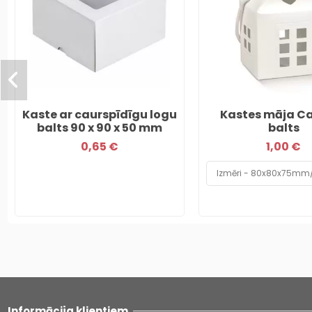
Kaste ar caurspīdīgu logu
Kastes māja C
balts 90 x 90 x 50 mm
balts
0,65 €
1,00 €
Informācija klientiem