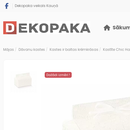
Dekopaka veikals Kauņā
Sāku
Mājas
Dāvanu kastes
Kastes ir baltas krēmkrāsas
Kastīte Chic 
Dažādi izmēri !