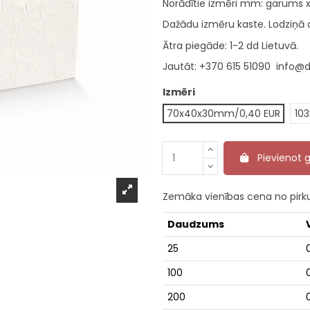
Norādītie izmēri mm: garums 
Dažādu izmēru kaste. Lodziņā a
Ātra piegāde: 1-2
dd
Lietuvā.
Jautāt:
+370 615 51090
info@d
Izmēri
70x40x30mm/0,40 EUR
10
Pievienot
Zemāka vienības cena no pir
Daudzums
25
100
200