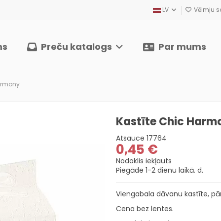
LV
Vēlmju sa
ms
Preču katalogs
Par mums
Harmony
Kastīte Chic Harm
Atsauce
17764
0,45 €
Nodoklis iekļauts
Piegāde 1-2 dienu laikā. d.
Viengabala dāvanu kastīte, pārs
Cena bez lentes.