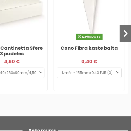
IZPĀRDOTS
 Cantinetta Sfere
Cono Fibra kaste balta
3 pudeles
4,50 €
0,40 €
Seko mums