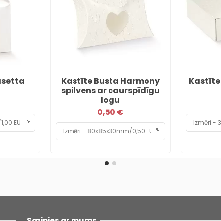
asetta
Kastīte Busta Harmony
Kastīte
spilvens ar caurspīdīgu
logu
0,50 €
Sazinies ar mums