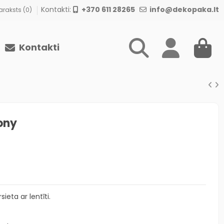
Kontakti:
+370 611 28265
info@dekopaka.lt
raksts (
0
)
Kontakti
ony
ieta ar lentīti.