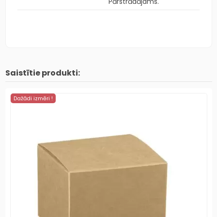
Pārstrādājams.
Saistītie produkti:
Dažādi izmēri !