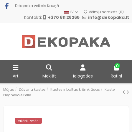
Dekopaka veikals Kauņā
LV
Vēlmju saraksts (
0
)
Kontakti:
+370 611 28265
info@dekopaka.lt
0
Art
Meklēt
Ielogoties
Ratiņi
Mājas
Dāvanu kastes
Kastes ir baltas krēmkrāsas
Kaste
Pieghevole Pelle
Dažādi izmēri !