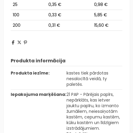
25
0,35 €
0,98 €
100
0,33 €
5,85 €
200
0,31 €
15,60 €
Produkta informācija
Produkta iezīme:
kastes tiek pārdotas
nesalocītā veidā, ty
paletēs.
Iepakojuma marķēšana:
21 PAP - Pārējais papīrs,
nepārklāts, kas ietver
jauktu papīru, ko izmanto
žurnāliem, neiesaiņotām
kastēm, cepumu kastēm,
kūku kastēm un līdzīgiem
izstrādājumiem.