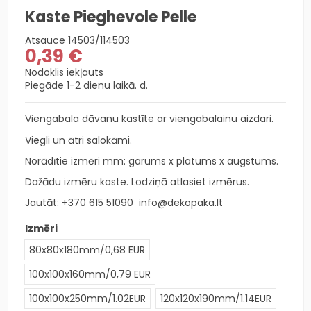
Kaste Pieghevole Pelle
Atsauce
14503/114503
0,39 €
Nodoklis iekļauts
Piegāde 1-2 dienu laikā. d.
Viengabala dāvanu kastīte ar viengabalainu aizdari.
Viegli un ātri salokāmi.
Norādītie izmēri mm: garums x platums x augstums.
Dažādu izmēru kaste. Lodziņā atlasiet izmērus.
Jautāt:
+370 615 51090
info@dekopaka.lt
Izmēri
80x80x180mm/0,68 EUR
100x100x160mm/0,79 EUR
100x100x250mm/1.02EUR
120x120x190mm/1.14EUR