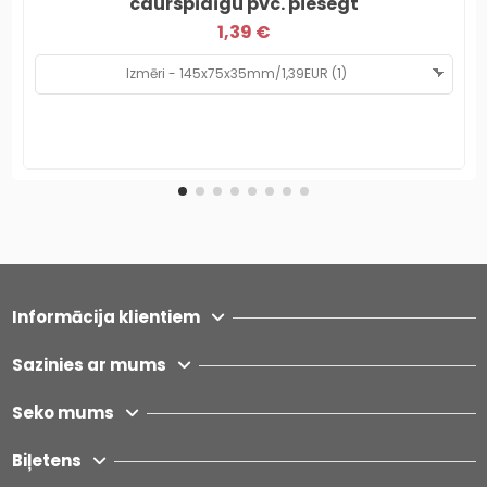
caurspīdīgu pvc. piesegt
1,39 €
Informācija klientiem
Sazinies ar mums
Seko mums
Biļetens