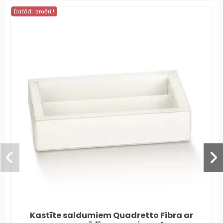
Dažādi izmēri !
Kastīte saldumiem Quadretto Fibra ar