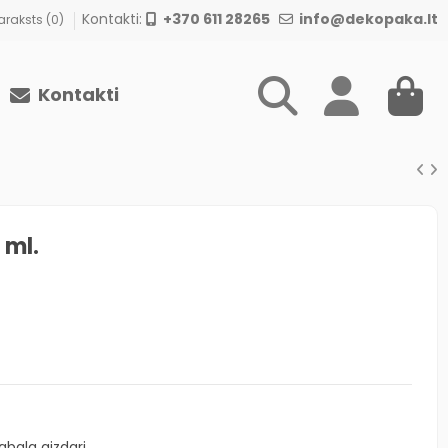
Kontakti:
+370 611 28265
info@dekopaka.lt
raksts (
0
)
Kontakti
 ml.
bala aizdari.