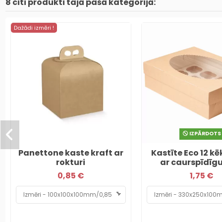
8 citi produkti tajā pašā kategorijā:
Dažādi izmēri !
IZPĀRDOTS
Panettone kaste kraft ar
Kastīte Eco 12 k
rokturi
ar caurspīdīgu
0,85 €
1,75 €