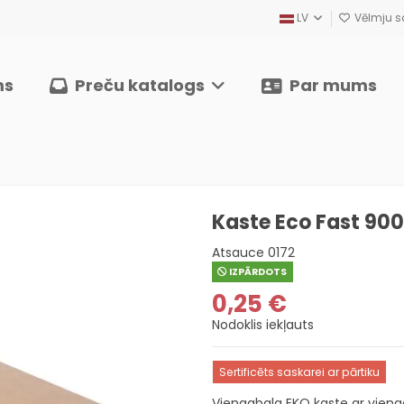
LV
Vēlmju sa
ms
Preču katalogs
Par mums
Kaste Eco Fast 900
Atsauce
0172
IZPĀRDOTS
0,25 €
Nodoklis iekļauts
Sertificēts saskarei ar pārtiku
Viengabala EKO kaste ar vienga