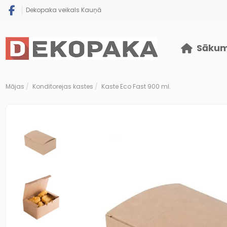
Dekopaka veikals Kauņā
Sāku
Mājas
Konditorejas kastes
Kaste Eco Fast 900 ml.