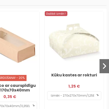
Dažādi izmēri !
Kūku kastes ar rokturi
ĀRDOŠANA! - 20%
co ar caurspīdīgu
1,25 €
 170x70x40mm
0,35 €