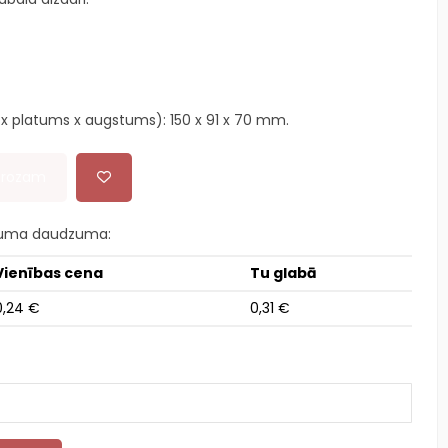
x platums x augstums): 150 x 91 x 70 mm.
 grozam
kuma daudzuma:
Vienības cena
Tu glabā
0,24 €
0,31 €