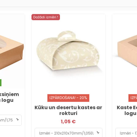
Dažādi izmēri !
ēksiņiem
IZPĀRDOŠANA! - 20%
IZP
 logu
Kūku un desertu kastes ar
Kaste E
rokturi
logu
1,05 €