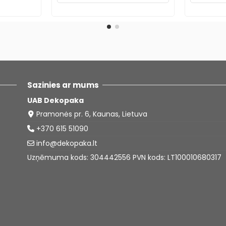
Sazinies ar mums
UAB Dekopaka
Pramonės pr. 6, Kaunas, Lietuva
+370 615 51090
info@dekopaka.lt
Uzņēmuma kods: 304442556 PVN kods: LT100010680317