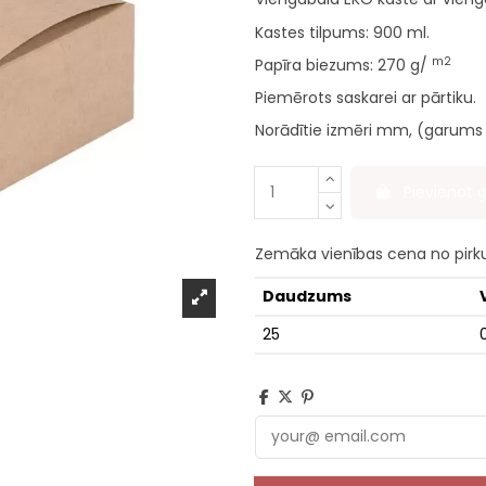
Kastes tilpums: 900 ml.
m2
Papīra biezums: 270
g/
Piemērots saskarei ar pārtiku.
Norādītie izmēri mm, (garums 
Pievienot
Zemāka vienības cena no pir
Daudzums
25