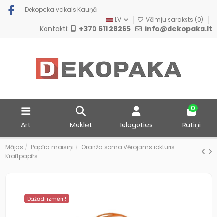
Dekopaka veikals Kauņā
LV
Vēlmju saraksts (
0
)
Kontakti:
+370 611 28265
info@dekopaka.lt
0
Art
Meklēt
Ielogoties
Ratiņi
Mājas
Papīra maisiņi
Oranža soma Vērojams rokturis
Kraftpapīrs
Dažādi izmēri !