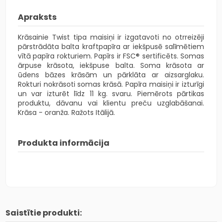
Apraksts
Krāsainie Twist tipa maisiņi ir izgatavoti no otrreizēji
pārstrādāta balta kraftpapīra ar iekšpusē salīmētiem
vītā papīra rokturiem. Papīrs ir FSC® sertificēts. Somas
ārpuse krāsota, iekšpuse balta. Soma krāsota ar
ūdens bāzes krāsām un pārklāta ar aizsarglaku.
Rokturi nokrāsoti somas krāsā. Papīra maisiņi ir izturīgi
un var izturēt līdz 11 kg. svaru. Piemērots pārtikas
produktu, dāvanu vai klientu preču uzglabāšanai.
Krāsa - oranža. Ražots Itālijā.
Produkta informācija
Saistītie produkti: