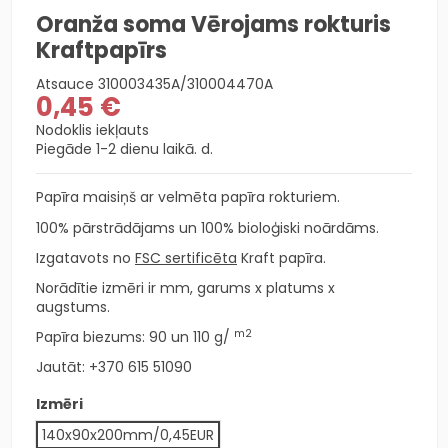
Oranža soma Vērojams rokturis
Kraftpapīrs
Atsauce
310003435A/310004470A
0,45 €
Nodoklis iekļauts
Piegāde 1-2 dienu laikā. d.
Papīra maisiņš ar velmēta papīra rokturiem.
100% pārstrādājams un 100% bioloģiski noārdāms.
Izgatavots no
FSC sertificēta
Kraft papīra.
Norādītie izmēri ir mm, garums x platums x
augstums.
m2
Papīra biezums: 90 un 110
g/
Jautāt:
+370 615 51090
Izmēri
140x90x200mm/0,45EUR