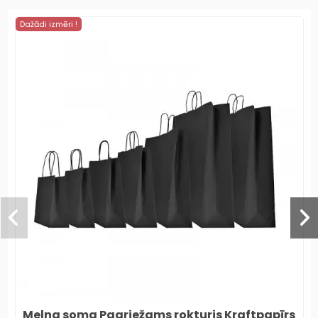
Dažādi izmēri !
Melna soma Pagriežams rokturis Kraftpapīrs