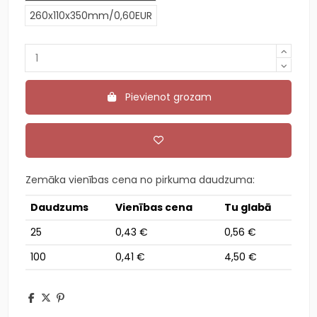
260x110x350mm/0,60EUR
Pievienot grozam
Zemāka vienības cena no pirkuma daudzuma:
Daudzums
Vienības cena
Tu glabā
25
0,43 €
0,56 €
100
0,41 €
4,50 €