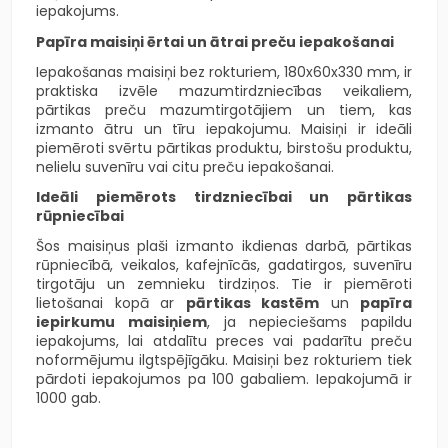
iepakojums.
Papīra maisiņi ērtai un ātrai preču iepakošanai
Iepakošanas maisiņi bez rokturiem, 180x60x330 mm, ir
praktiska izvēle mazumtirdzniecības veikaliem,
pārtikas preču mazumtirgotājiem un tiem, kas
izmanto ātru un tīru iepakojumu. Maisiņi ir ideāli
piemēroti svērtu pārtikas produktu, birstošu produktu,
nelielu suvenīru vai citu preču iepakošanai.
Ideāli piemērots tirdzniecībai un pārtikas
rūpniecībai
Šos maisiņus plaši izmanto ikdienas darbā, pārtikas
rūpniecībā, veikalos, kafejnīcās, gadatirgos, suvenīru
tirgotāju un zemnieku tirdziņos. Tie ir piemēroti
lietošanai kopā ar
pārtikas kastēm
un
papīra
iepirkumu maisiņiem
, ja nepieciešams papildu
iepakojums, lai atdalītu preces vai padarītu preču
noformējumu ilgtspējīgāku. Maisiņi bez rokturiem tiek
pārdoti iepakojumos pa 100 gabaliem. Iepakojumā ir
1000 gab.