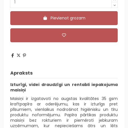
Pievienot grozam
Apraksts
Izturīgi, videi draudzīgi un rentabli iepakojuma
maisiņi
Maisiņi ir izgatavoti no augstas kvalitātes 35 gsm
kraftpapīra ar oderējumu, kas ir izturīgs pret
plīsumiem, vienlaikus nodrošinot higiēnisku un tīru
produktu noformējumu. Papīra pārtikas produktu
maisiņi bez rokturiem ir piemēroti jebkuram
uzņēmumam, kur nepieciešams ātrs un lēts