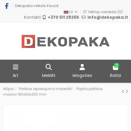
Dekopaka veikals Kauņā
LV
Vēlmju saraksts (
0
)
Kontakti:
+370 611 28265
info@dekopaka.lt
0
Art
Meklēt
Ielogoties
Ratiņi
Mājas
Pārtikas iepakojuma materiāli
Papīra pārtikas
maisiņi 180x60x330 mm