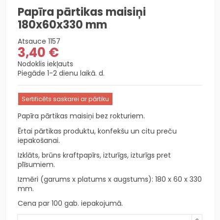
Papīra pārtikas maisiņi
180x60x330 mm
Atsauce
1157
3,40 €
Nodoklis iekļauts
Piegāde 1-2 dienu laikā. d.
Sertificēts saskarei ar pārtiku
Papīra pārtikas maisiņi bez rokturiem.
Ērtai pārtikas produktu, konfekšu un citu preču
iepakošanai.
Izklāts, brūns kraftpapīrs, izturīgs, izturīgs pret
plīsumiem.
Izmēri (garums x platums x augstums): 180 x 60 x 330
mm.
Cena par 100 gab. iepakojumā.