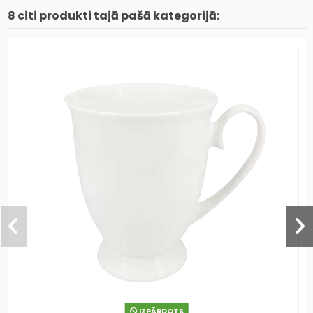
8 citi produkti tajā pašā kategorijā:
IZPĀRDOTS