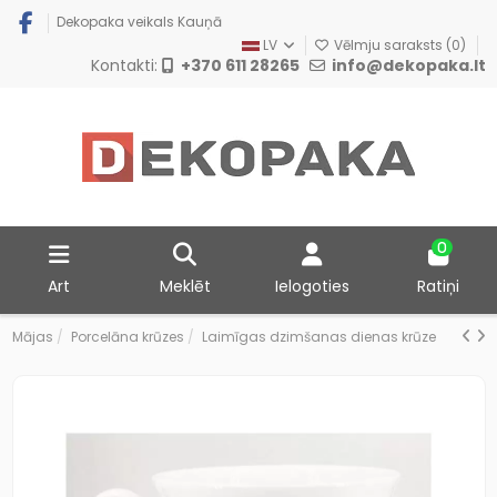
Dekopaka veikals Kauņā
LV
Vēlmju saraksts (
0
)
Kontakti:
+370 611 28265
info@dekopaka.lt
0
Art
Meklēt
Ielogoties
Ratiņi
Mājas
Porcelāna krūzes
Laimīgas dzimšanas dienas krūze