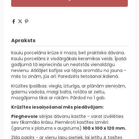
Apraksts
Kaulu porcelāna krūze ir maza, bet praktiska dāvana.
Kaulu porcelāns ir visdārgākais keramikas veids. Īpašā
gadījumā tā iepriecinās un neatstās vienaldzīgu
nevienu. Atklājiet kafijas vai tējas aromātu no jauna -
mēs to zinām, jūs arī. Paredzēts lietošanai ikdienā.
Krūzītes īpašības: viegla, izturīga, ar plānām sieniņām,
gaismu vadoša, maigi balta, rotāta ar zeltu,
mazgājama tikai ar rokām. Pārdod no 1 gab.
Krūzītes iesaiņošanai mēs piedāvājam:
Pieghevole
sērijas dāvanu kastīte - varat izvēlēties
sev tīkamāko krāsu. Piemēroti kastītes izmēri:
(garums x platums x augstums)
100 x 100 x 120 mm.
Zīda papīrs - ar vienu lapu pietiek, lai ietītu 4 tasītes