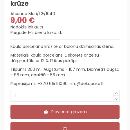
krūze
Atsauce
Mari/LG/1040
9,00 €
Nodoklis iekļauts
Piegāde 1-2 dienu laikā. d.
Kaula porcelāna krūzīte ar balonu dzimšanas dienā.
Materiāls: kaula porcelāns. Dekorēts ar zeltu -
dārgmetālu ar 12 % tīrības pakāpi.
Tilpums 300 ml. Augstums - 107 mm. Diametrs augšā
- 86 mm, apakšā - 56 mm.
Pieprasījums:
+370 615 51090
info@dekopaka.lt
Pievienot grozam