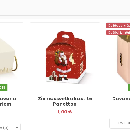
Dažādas krā
Dažādi izmēri
CES
dāvanu
Ziemassvētku kastīte
Dāvanu
uriem
Panetton
1,00 €