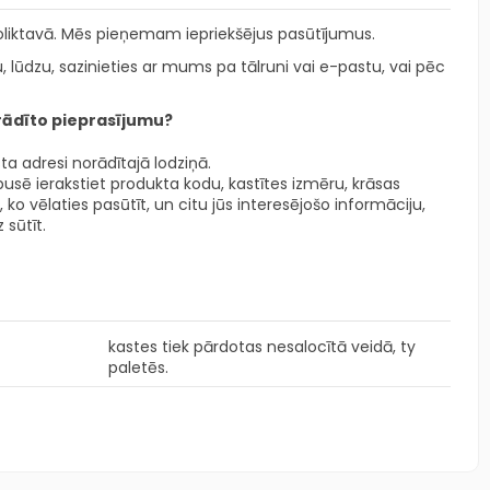
liktavā. Mēs pieņemam iepriekšējus pasūtījumus.
, lūdzu, sazinieties ar mums pa tālruni vai e-pastu, vai pēc
orādīto pieprasījumu?
ta adresi norādītajā lodziņā.
usē ierakstiet produkta kodu, kastītes izmēru, krāsas
 ko vēlaties pasūtīt, un citu jūs interesējošo informāciju,
 sūtīt.
kastes tiek pārdotas nesalocītā veidā, ty
paletēs.