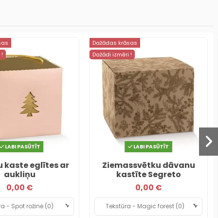
sas
Dažādas krāsas
 !
Dažādi izmēri !
LABI PASŪTĪT
LABI PASŪTĪT
 kaste eglītes ar
Ziemassvētku dāvanu
aukliņu
kastīte Segreto
0,00 €
0,00 €