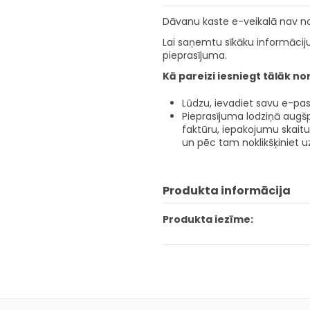
Dāvanu kaste e-veikalā nav no
Lai saņemtu sīkāku informāciju
pieprasījuma.
Kā pareizi iesniegt tālāk n
Lūdzu, ievadiet savu e-pas
Pieprasījuma lodziņā augšp
faktūru, iepakojumu skaitu,
un pēc tam noklikšķiniet uz
Produkta informācija
Produkta iezīme: