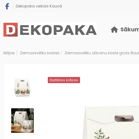
Dekopaka veikals Kauņā
Sāku
Mājas
Ziemassvētku kastes
Ziemassvētku dāvanu kaste grozs Baul
Dažādas krāsas