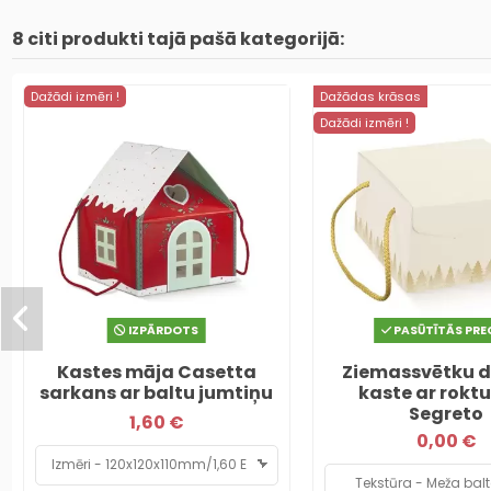
8 citi produkti tajā pašā kategorijā:
Dažādi izmēri !
Dažādas krāsas
Dažādi izmēri !
IZPĀRDOTS
PASŪTĪTĀS PRE
Kastes māja Casetta
Ziemassvētku 
sarkans ar baltu jumtiņu
kaste ar rokt
Segreto
1,60 €
0,00 €