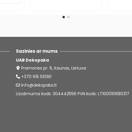
Sazinies ar mums
UAB Dekopaka
Pramonės pr. 6, Kaunas, Lietuva
+370 615 51090
info@dekopaka.lt
Uzņēmuma kods: 304442556 PVN kods: LT100010680317