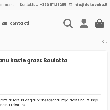
Kontakti:
+370 611 28265
info@dekopaka.lt
raksts (
0
)
Kontakti
nu kaste grozs Baulotto
zs ar rokturi vieglai pārnēsāšanai. Izgatavots no izturīga
āsainu tekstūru.