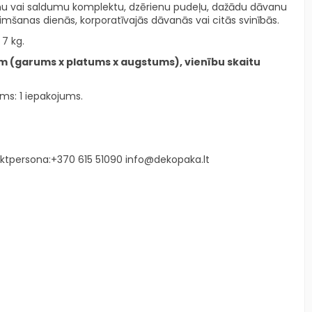
nu vai saldumu komplektu, dzērienu pudeļu, dažādu dāvanu
zimšanas dienās, korporatīvajās dāvanās vai citās svinībās.
 7 kg.
mm (garums x platums x augstums), vienību skaitu
ms: 1 iepakojums.
ktpersona
:+370 615 51090
info@dekopaka.lt
ā
i