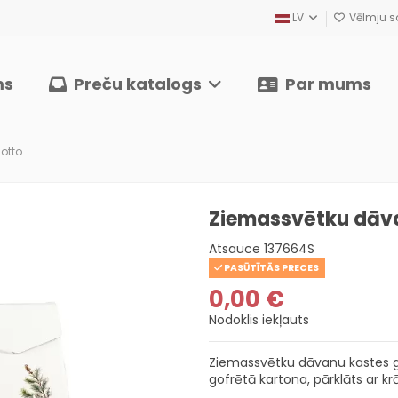
LV
Vēlmju sa
ms
Preču katalogs
Par mums
otto
Ziemassvētku dāva
Atsauce
137664S
PASŪTĪTĀS PRECES
0,00 €
Nodoklis iekļauts
Ziemassvētku dāvanu kastes gro
gofrētā kartona, pārklāts ar kr