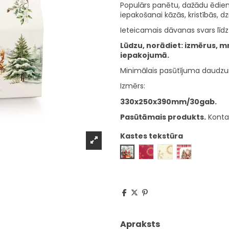
Populārs panētu, dažādu ēdie
iepakošanai kāzās, kristībās, d
Ieteicamais dāvanas svars līdz
Lūdzu, norādiet: izmērus, 
iepakojumā.
Minimālais pasūtījuma daudzu
Izmērs:
330x250x390mm/30gab.
Pasūtāmais produkts.
Konta
Kastes tekstūra
Ziemassvētki
Visuma sarkanais
Visuma baltā krās
Santa nama
Apraksts