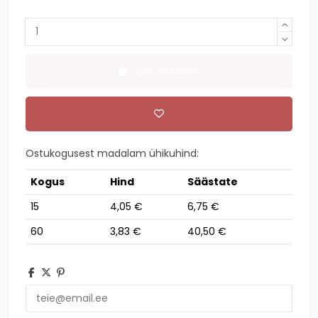
Lisa ostukorvi
Ostukogusest madalam ühikuhind:
Kogus
Hind
Säästate
15
4,05 €
6,75 €
60
3,83 €
40,50 €