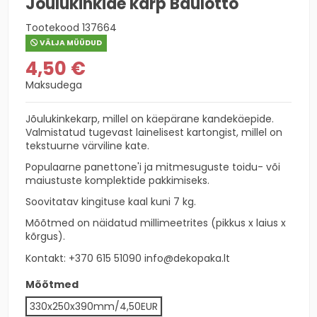
Jõulukinkide karp Baulotto
Tootekood
137664
VÄLJA MÜÜDUD
4,50 €
Maksudega
Jõulukinkekarp, millel on käepärane kandekäepide.
Valmistatud tugevast lainelisest kartongist, millel on
tekstuurne värviline kate.
Populaarne panettone'i ja mitmesuguste toidu- või
maiustuste komplektide pakkimiseks.
Soovitatav kingituse kaal kuni 7 kg.
Mõõtmed on näidatud millimeetrites (pikkus x laius x
kõrgus).
Kontakt
: +370 615 51090
info@dekopaka.lt
Mõõtmed
330x250x390mm/4,50EUR