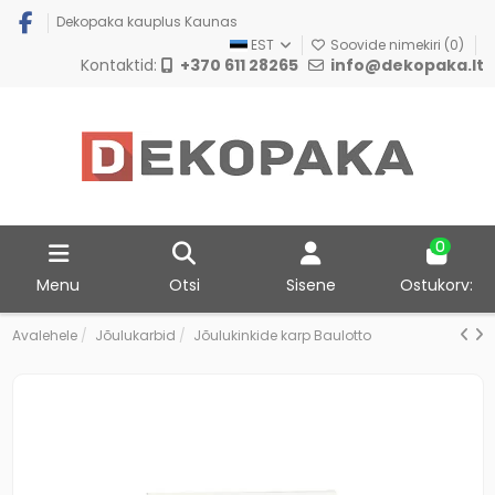
Dekopaka kauplus Kaunas
EST
Soovide nimekiri (
0
)
Kontaktid:
+370 611 28265
info@dekopaka.lt
0
Menu
Otsi
Sisene
Ostukorv:
Avalehele
Jõulukarbid
Jõulukinkide karp Baulotto