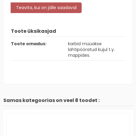
Toote üksikasjad
Toote omadus:
karbid müüakse
lahtipööratud kujul t.y.
mappides.
Samas kategoorias on veel 8 toodet :