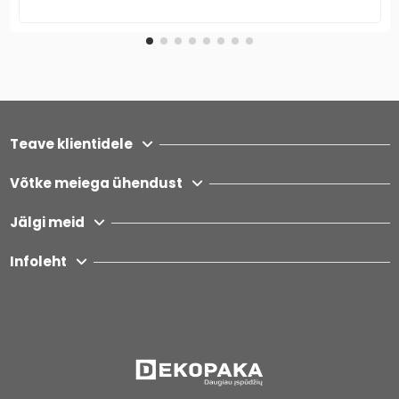
Teave klientidele
Võtke meiega ühendust
Jälgi meid
Infoleht