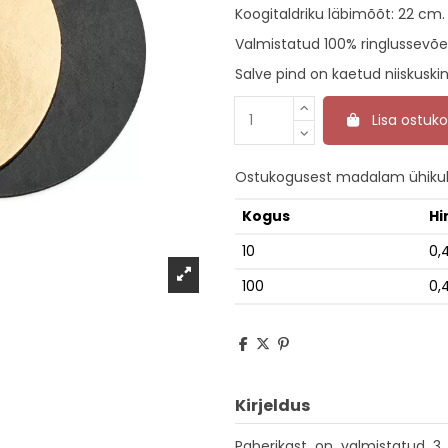
Koogitaldriku läbimõõt: 22 cm
Valmistatud 100% ringlussevõe
Salve pind on kaetud niiskuskin
Lisa ostuko
Ostukogusest madalam ühikuh
Kogus
Hi
10
0,
100
0,
Kirjeldus
Paberikast on valmistatud 3