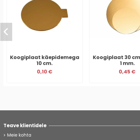
Koogiplaat käepidemega
Koogiplaat 30 cm
10 cm.
1 mm.
0,10 €
0,45 €
Teave klientidele
Meie kohta