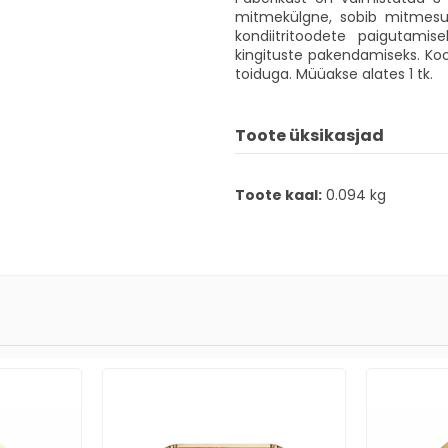
mitmekülgne, sobib mitmesugus
kondiitritoodete paigutami
kingituste pakendamiseks. Koog
toiduga. Müüakse alates 1 tk.
Toote üksikasjad
Toote kaal:
0.094 kg