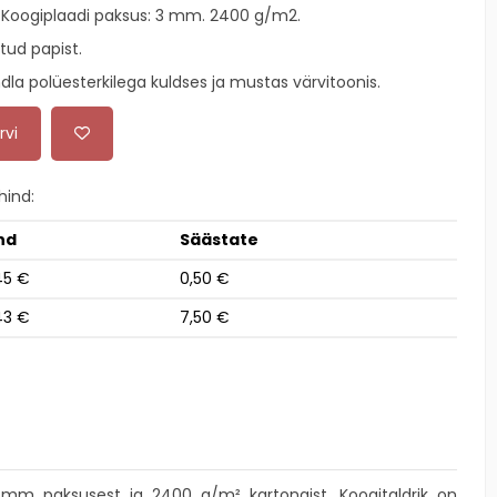
. Koogiplaadi paksus: 3 mm. 2400 g/m2.
tud papist.
dla polüesterkilega kuldses ja mustas värvitoonis.
rvi
ind:
nd
Säästate
45 €
0,50 €
43 €
7,50 €
 mm paksusest ja 2400 g/m² kartongist. Koogitaldrik on