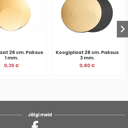
aat 26 cm. Paksus
Koogiplaat 28 cm. Paksus
1 mm.
3 mm.
0,35 €
0,80 €
Jälgi meid