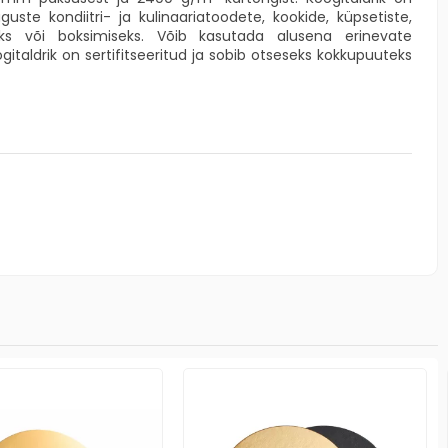
te kondiitri- ja kulinaariatoodete, kookide, küpsetiste,
seks või boksimiseks. Võib kasutada alusena erinevate
italdrik on sertifitseeritud ja sobib otseseks kokkupuuteks