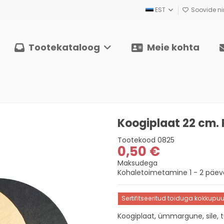
EST
Soovide nim
Tootekataloog
Meie kohta
Koogiplaat 22 cm.
Tootekood
0825
0,50 €
Maksudega
Kohaletoimetamine 1 - 2 päeva
Sertifitseeritud toiduga kokkupu
Koogiplaat, ümmargune, sile, t