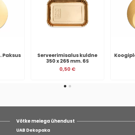
. Paksus
Serveerimisalus kuldne
Koogipl
350 x 265 mm. 6S
0,50 €
Võtke meiega ühendust
UAB Dekopaka