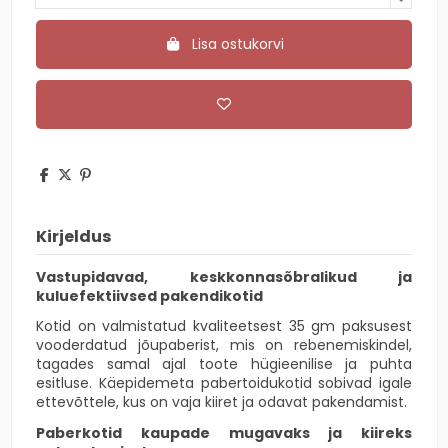
Lisa ostukorvi
Kirjeldus
Vastupidavad, keskkonnasõbralikud ja
kuluefektiivsed pakendikotid
Kotid on valmistatud kvaliteetsest 35 gm paksusest
vooderdatud jõupaberist, mis on rebenemiskindel,
tagades samal ajal toote hügieenilise ja puhta
esitluse. Käepidemeta pabertoidukotid sobivad igale
ettevõttele, kus on vaja kiiret ja odavat pakendamist.
Paberkotid kaupade mugavaks ja kiireks