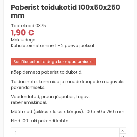
Paberist toidukotid 100x50x250
mm
Tootekood
0375
1,90 €
Maksudega
Kohaletoimetamine 1 - 2 päeva jooksul
Sertifitseeritud toiduga kokkupuutumiseks
Käepidemeta paberist toidukotid.
Toiduainete, kommide ja muude kaupade mugavaks
pakendamiseks.
Vooderdatud, pruun jõupaber, tugev,
rebenemiskindel.
Mõõtmed (pikkus x laius x kõrgus): 100 x 50 x 250 mm.
Hind 100 tüki pakendi kohta.