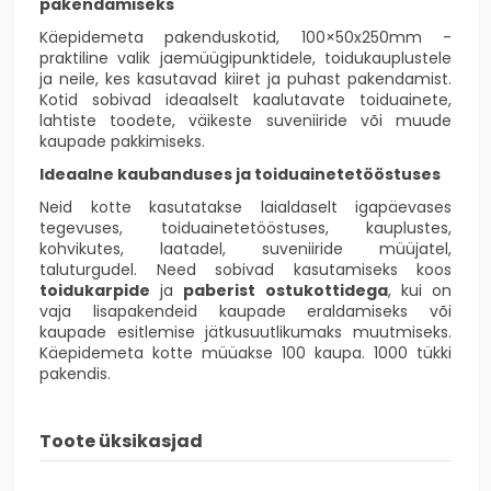
pakendamiseks
Käepidemeta pakenduskotid, 100×50x250mm -
praktiline valik jaemüügipunktidele, toidukauplustele
ja neile, kes kasutavad kiiret ja puhast pakendamist.
Kotid sobivad ideaalselt kaalutavate toiduainete,
lahtiste toodete, väikeste suveniiride või muude
kaupade pakkimiseks.
Ideaalne kaubanduses ja toiduainetetööstuses
Neid kotte kasutatakse laialdaselt igapäevases
tegevuses, toiduainetetööstuses, kauplustes,
kohvikutes, laatadel, suveniiride müüjatel,
taluturgudel. Need sobivad kasutamiseks koos
toidukarpide
ja
paberist ostukottidega
, kui on
vaja lisapakendeid kaupade eraldamiseks või
kaupade esitlemise jätkusuutlikumaks muutmiseks.
Käepidemeta kotte müüakse 100 kaupa. 1000 tükki
pakendis.
Toote üksikasjad