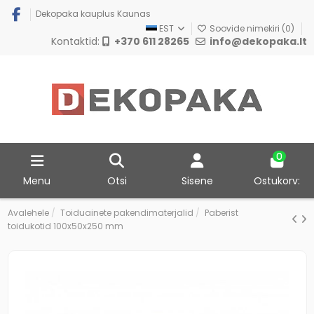
Dekopaka kauplus Kaunas
EST
Soovide nimekiri (
0
)
Kontaktid:
+370 611 28265
info@dekopaka.lt
0
Menu
Otsi
Sisene
Ostukorv:
Avalehele
Toiduainete pakendimaterjalid
Paberist
toidukotid 100x50x250 mm