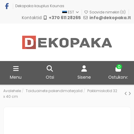
Dekopaka kauplus Kaunas
EST
Soovide nimekiri (
0
)
Kontaktid:
+370 611 28265
info@dekopaka.lt
0
Menu
Otsi
Sisene
Ostukorv:
Avalehele
Toiduainete pakendimaterjalid
Pakkimiskotid 32
x 40 cm