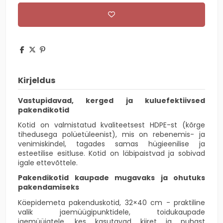
Kirjeldus
Vastupidavad, kerged ja kuluefektiivsed
pakendikotid
Kotid on valmistatud kvaliteetsest HDPE-st (kõrge
tihedusega polüetüleenist), mis on rebenemis- ja
venimiskindel, tagades samas hügieenilise ja
esteetilise esitluse. Kotid on läbipaistvad ja sobivad
igale ettevõttele.
Pakendikotid kaupade mugavaks ja ohutuks
pakendamiseks
Käepidemeta pakenduskotid, 32×40 cm - praktiline
valik jaemüügipunktidele, toidukaupade
jaemüüjatele, kes kasutavad kiiret ja puhast