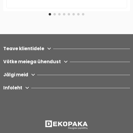
Teave klientidele
Võtke meiega ühendust
Jälgi meid
Infoleht