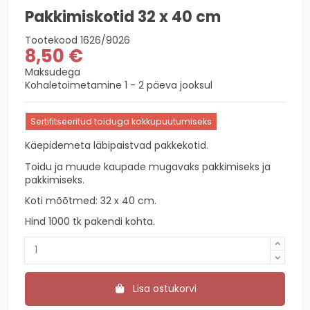
Pakkimiskotid 32 x 40 cm
Tootekood
1626/9026
8,50 €
Maksudega
Kohaletoimetamine 1 - 2 päeva jooksul
Sertifitseeritud toiduga kokkupuutumiseks
Käepidemeta läbipaistvad pakkekotid.
Toidu ja muude kaupade mugavaks pakkimiseks ja
pakkimiseks.
Koti mõõtmed: 32 x 40 cm.
Hind 1000 tk pakendi kohta.
Lisa ostukorvi