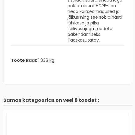
sisaldab suure tihedusega
polüetüleeni. HDPE-l on
head kaitseomadused ja
jäikus ning see sobib hästi
lühikese ja pika
säilivusajaga toodete
pakendamiseks.
Taaskasutatav.
Toote kaal:
1.038 kg
Samas kategoorias on veel 8 toodet :