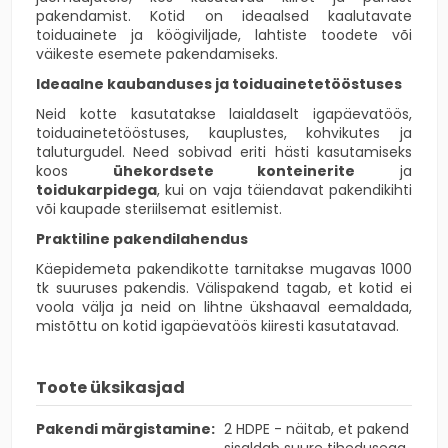
pakendamist. Kotid on ideaalsed kaalutavate
toiduainete ja köögiviljade, lahtiste toodete või
väikeste esemete pakendamiseks.
Ideaalne kaubanduses ja toiduainetetööstuses
Neid kotte kasutatakse laialdaselt igapäevatöös,
toiduainetetööstuses, kauplustes, kohvikutes ja
taluturgudel. Need sobivad eriti hästi kasutamiseks
koos
ühekordsete konteinerite
ja
toidukarpidega
, kui on vaja täiendavat pakendikihti
või kaupade steriilsemat esitlemist.
Praktiline pakendilahendus
Käepidemeta pakendikotte tarnitakse mugavas 1000
tk suuruses pakendis. Välispakend tagab, et kotid ei
voola välja ja neid on lihtne ükshaaval eemaldada,
mistõttu on kotid igapäevatöös kiiresti kasutatavad.
Toote üksikasjad
Pakendi märgistamine:
2 HDPE - näitab, et pakend