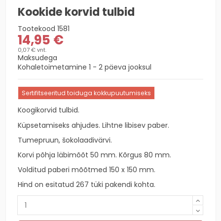
Kookide korvid tulbid
Tootekood
1581
14,95 €
0,07 € vnt.
Maksudega
Kohaletoimetamine 1 - 2 päeva jooksul
Sertifitseeritud toiduga kokkupuutumiseks
Koogikorvid tulbid.
Küpsetamiseks ahjudes. Lihtne libisev paber.
Tumepruun, šokolaadivärvi.
Korvi põhja läbimõõt 50 mm. Kõrgus 80 mm.
Volditud paberi mõõtmed 150 x 150 mm.
Hind on esitatud 267 tüki pakendi kohta.