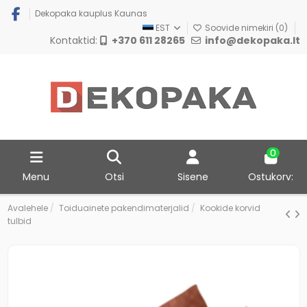
Dekopaka kauplus Kaunas
EST
Soovide nimekiri (
0
)
Kontaktid:
+370 611 28265
info@dekopaka.lt
0
Menu
Otsi
Sisene
Ostukorv:
Avalehele
Toiduainete pakendimaterjalid
Kookide korvid
tulbid