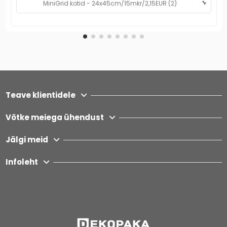
Teave klientidele
Võtke meiega ühendust
Jälgi meid
Infoleht