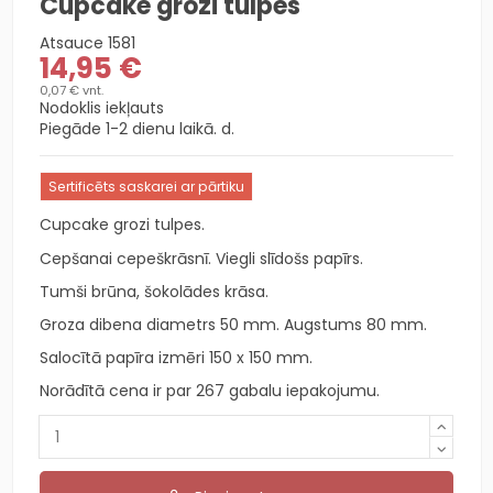
Cupcake grozi tulpes
Atsauce
1581
14,95 €
0,07 € vnt.
Nodoklis iekļauts
Piegāde 1-2 dienu laikā. d.
Sertificēts saskarei ar pārtiku
Cupcake grozi tulpes.
Cepšanai cepeškrāsnī. Viegli slīdošs papīrs.
Tumši brūna, šokolādes krāsa.
Groza dibena diametrs 50 mm. Augstums 80 mm.
Salocītā papīra izmēri 150 x 150 mm.
Norādītā cena ir par 267 gabalu iepakojumu.