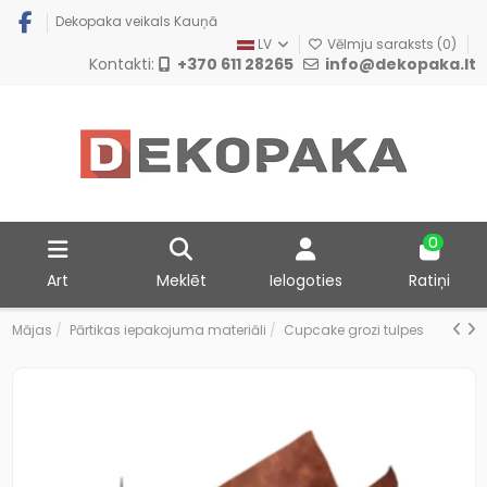
Dekopaka veikals Kauņā
LV
Vēlmju saraksts (
0
)
Kontakti:
+370 611 28265
info@dekopaka.lt
0
Art
Meklēt
Ielogoties
Ratiņi
Mājas
Pārtikas iepakojuma materiāli
Cupcake grozi tulpes