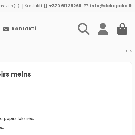
Kontakti:
+370 611 28265
info@dekopaka.lt
raksts (
0
)
Kontakti
īrs melns
 papīrs loksnēs.
s.