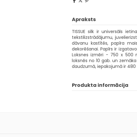
Apraksts
TISSUE silk ir universāls ie
tekstilizstrādājumu, juvelieri
dāvanu kastītēs, papīra mais
dekorēšanai. Papīrs ir izgatav
Loksnes izmēri - 750 x 50
loksnēs no 10 gab. un zemāka
daudzumā, iepakojumā ir 480 
Produkta informācija