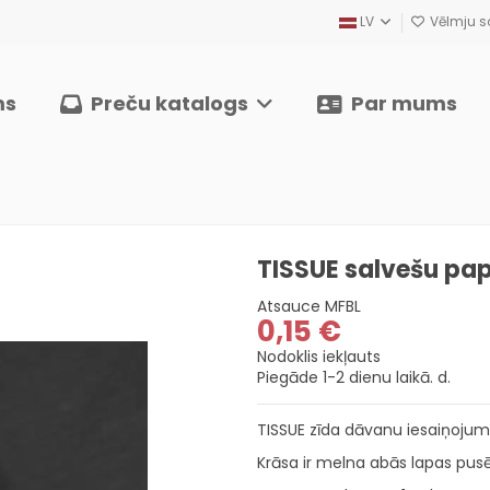
LV
Vēlmju sa
ms
Preču katalogs
Par mums
TISSUE salvešu pap
Atsauce
MFBL
0,15 €
Nodoklis iekļauts
Piegāde 1-2 dienu laikā. d.
TISSUE zīda dāvanu iesaiņojuma
Krāsa ir melna abās lapas pusē