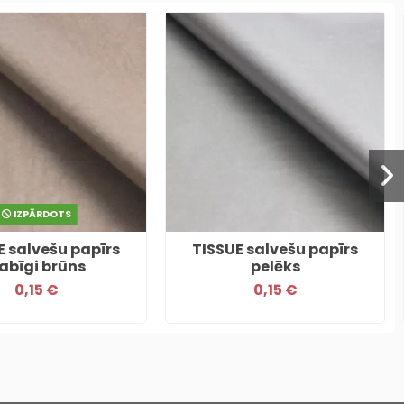
IZPĀRDOTS
E salvešu papīrs
TISSUE salvešu papīrs
abīgi brūns
pelēks
0,15 €
0,15 €