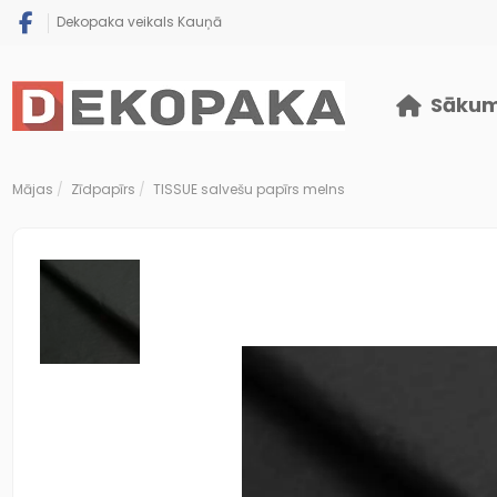
Dekopaka veikals Kauņā
Sāku
Mājas
Zīdpapīrs
TISSUE salvešu papīrs melns