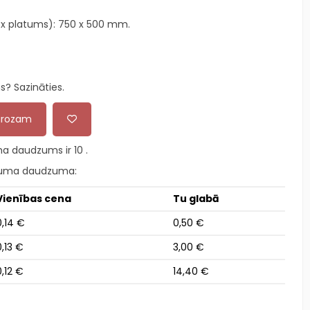
 x platums): 750 x 500 mm.
? Sazināties.
 grozam
a daudzums ir 10 .
kuma daudzuma:
Vienības cena
Tu glabā
0,14 €
0,50 €
0,13 €
3,00 €
0,12 €
14,40 €