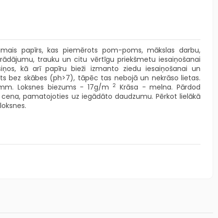
tinamais papīrs, kas piemērots pom-poms, mākslas darbu,
zstrādājumu, trauku un citu vērtīgu priekšmetu iesaiņošanai
iņos, kā arī papīru bieži izmanto ziedu iesaiņošanai un
ots bez skābes (ph>7), tāpēc tas nebojā un nekrāso lietas.
2
0 mm. Loksnes biezums - 17g/m
Krāsa - melna. Pārdod
 cena, pamatojoties uz iegādāto daudzumu. Pērkot lielākā
loksnes.