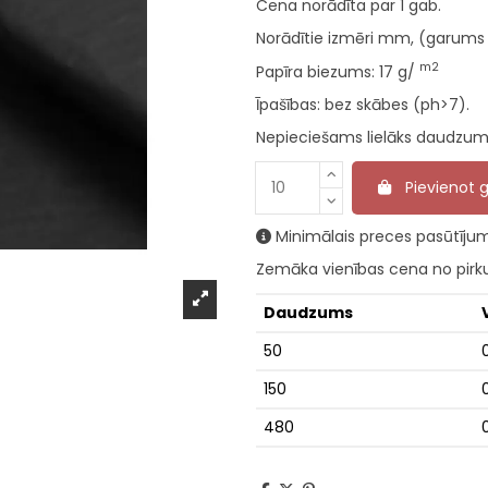
Cena norādīta par 1 gab.
Norādītie izmēri mm, (garums
m2
Papīra biezums: 17
g/
Īpašības: bez skābes (ph>7).
Nepieciešams lielāks daudzums
Pievienot
Minimālais preces pasūtījum
Zemāka vienības cena no pir
Daudzums
50
150
480