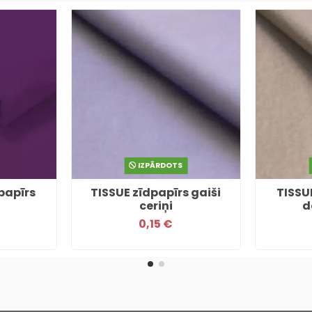
IZPĀRDOTS
papīrs
TISSUE zīdpapīrs gaiši
TISSU
ceriņi
d
0,15 €