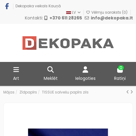
Dekopaka veikals Kauņā
LV
Vēlmju saraksts (
0
)
Kontakti:
+370 611 28265
info@dekopaka.lt
0
Art
Meklēt
Ielogoties
Ratiņi
Mājas
Zīdpapīrs
TISSUE salvešu papīrs zils