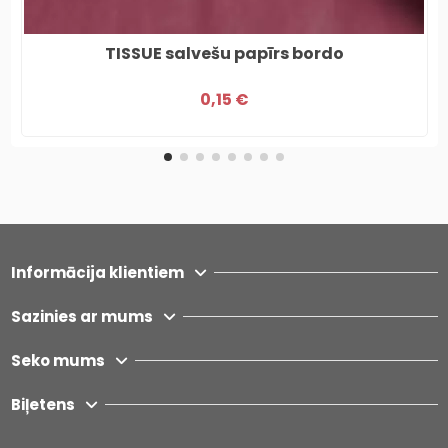
TISSUE salvešu papīrs bordo
0,15 €
Informācija klientiem
Sazinies ar mums
Seko mums
Biļetens