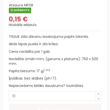
Atsauce
MFDB
IZPĀRDOTS
0,15 €
Nodoklis iekļauts
TISSUE zīda dāvanu iesaiņojuma papīrs loksnēs.
Abās lapas pusēs ir zila krāsa.
Cena norādīta par 1 gab.
Norādītie izmēri mm, (garums x platums): 750 x 500
mm.
m2
Papīra biezums: 17
g/
Īpašības: bez skābes (ph>7).
Nepieciešams lielāks daudzums? Sazināties.
Pievienot grozam