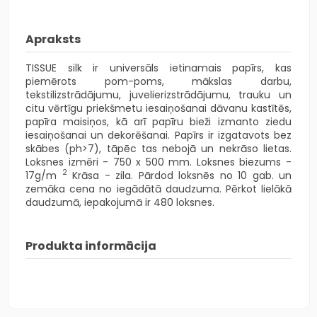
Apraksts
TISSUE silk ir universāls ietinamais papīrs, kas
piemērots pom-poms, mākslas darbu,
tekstilizstrādājumu, juvelierizstrādājumu, trauku un
citu vērtīgu priekšmetu iesaiņošanai dāvanu kastītēs,
papīra maisiņos, kā arī papīru bieži izmanto ziedu
iesaiņošanai un dekorēšanai. Papīrs ir izgatavots bez
skābes (ph>7), tāpēc tas nebojā un nekrāso lietas.
Loksnes izmēri - 750 x 500 mm. Loksnes biezums -
2
17g/m
Krāsa - zila. Pārdod loksnēs no 10 gab. un
zemāka cena no iegādātā daudzuma. Pērkot lielākā
daudzumā, iepakojumā ir 480 loksnes.
Produkta informācija