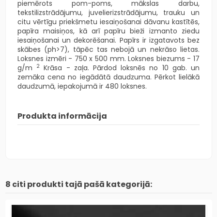
piemērots pom-poms, mākslas darbu,
tekstilizstrādājumu, juvelierizstrādājumu, trauku un
citu vērtīgu priekšmetu iesaiņošanai dāvanu kastītēs,
papīra maisiņos, kā arī papīru bieži izmanto ziedu
iesaiņošanai un dekorēšanai. Papīrs ir izgatavots bez
skābes (ph>7), tāpēc tas nebojā un nekrāso lietas.
Loksnes izmēri - 750 x 500 mm. Loksnes biezums -
17
2
g/m
Krāsa - zaļa. Pārdod loksnēs no 10 gab. un
zemāka cena no iegādātā daudzuma. Pērkot lielākā
daudzumā, iepakojumā ir 480 loksnes.
Produkta informācija
8 citi produkti tajā pašā kategorijā: