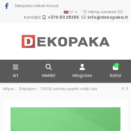
Dekopaka veikals Kauņā
LV
Vēlmju saraksts (
0
)
Kontakti:
+370 611 28265
info@dekopaka.lt
0
Art
Meklēt
Ielogoties
Ratiņi
Mājas
Zīdpapīrs
TISSUE salvešu papīrs vidēji zaļš