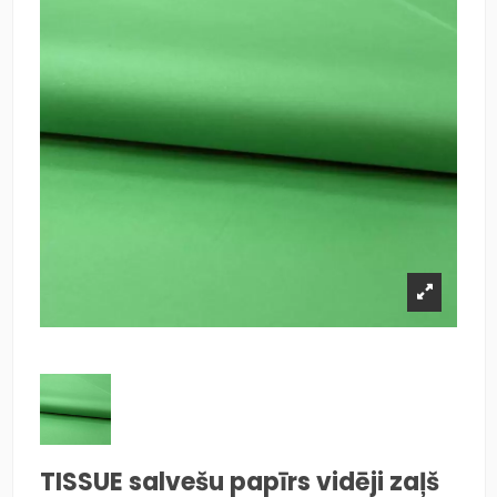
TISSUE salvešu papīrs vidēji zaļš