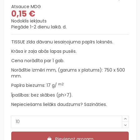
Atsauce
MDG
0,15 €
Nodoklis iekļauts
Piegāde 1-2 dienu laikā. d.
TISSUE zīda dāvanu iesaiņojuma papīrs loksnēs.
Krāsa ir zaļa abās lapas pusēs.
Cena norādīta par 1 gab.
Norādītie izmēri mm, (garums x platums): 750 x 500
mm.
m2
Papīra biezums: 17
g/
Īpašības: bez skābes (ph>7).
Nepieciešams lielāks daudzums? Sazināties.
Pievienot grozam