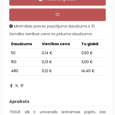
Minimālais preces pasūtījuma daudzums ir 10 .
Zemāka vienības cena no pirkuma daudzuma:
Daudzums
Vienības cena
Tu glabā
50
0,14 €
0,50 €
150
0,13 €
3,00 €
480
0,12 €
14,40 €
Apraksts
TISSUE silk ir universāls ietinamais papīrs, kas