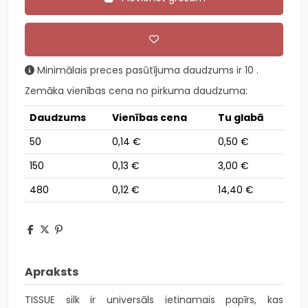
Minimālais preces pasūtījuma daudzums ir 10 .
Zemāka vienības cena no pirkuma daudzuma:
Daudzums
Vienības cena
Tu glabā
50
0,14 €
0,50 €
150
0,13 €
3,00 €
480
0,12 €
14,40 €
Apraksts
TISSUE silk ir universāls ietinamais papīrs, kas