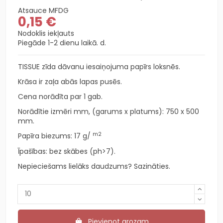
Atsauce
MFDG
0,15 €
Nodoklis iekļauts
Piegāde 1-2 dienu laikā. d.
TISSUE zīda dāvanu iesaiņojuma papīrs loksnēs.
Krāsa ir zaļa abās lapas pusēs.
Cena norādīta par 1 gab.
Norādītie izmēri mm, (garums x platums): 750 x 500
mm.
m2
Papīra biezums: 17
g/
Īpašības: bez skābes (ph>7).
Nepieciešams lielāks daudzums? Sazināties.
Pievienot grozam