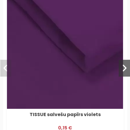
TISSUE salvešu papīrs violets
0,15 €