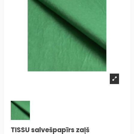
TISSU salvešpapīrs zaļš