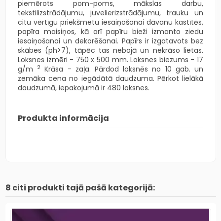
piemērots pom-poms, mākslas darbu,
tekstilizstrādājumu, juvelierizstrādājumu, trauku un
citu vērtīgu priekšmetu iesaiņošanai dāvanu kastītēs,
papīra maisiņos, kā arī papīru bieži izmanto ziedu
iesaiņošanai un dekorēšanai. Papīrs ir izgatavots bez
skābes (ph>7), tāpēc tas nebojā un nekrāso lietas.
Loksnes izmēri - 750 x 500 mm. Loksnes biezums -
17
2
g/m
Krāsa - zaļa. Pārdod loksnēs no 10 gab. un
zemāka cena no iegādātā daudzuma. Pērkot lielākā
daudzumā, iepakojumā ir 480 loksnes.
Produkta informācija
8 citi produkti tajā pašā kategorijā: