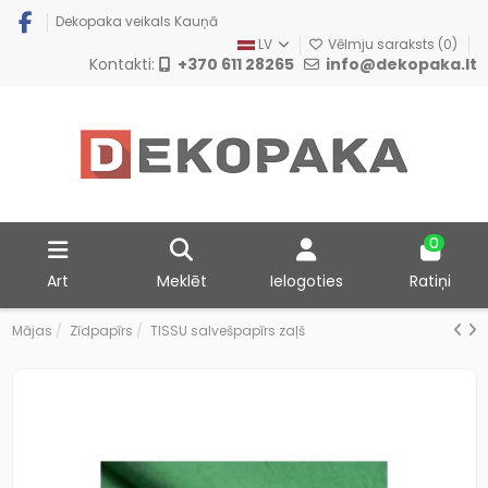
Dekopaka veikals Kauņā
LV
Vēlmju saraksts (
0
)
Kontakti:
+370 611 28265
info@dekopaka.lt
0
Art
Meklēt
Ielogoties
Ratiņi
Mājas
Zīdpapīrs
TISSU salvešpapīrs zaļš